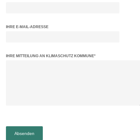
IHRE E-MAIL-ADRESSE
BITTE LASSE DIESES FELD LEER.
IHRE MITTEILUNG AN KLIMASCHUTZ KOMMUNE*