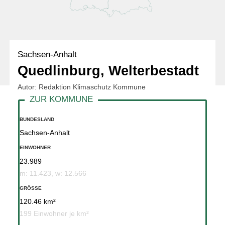
Sachsen-Anhalt
Quedlinburg, Welterbestadt
Autor: Redaktion Klimaschutz Kommune
BUNDESLAND
Sachsen-Anhalt
EINWOHNER
23.989
m: 11.423, w: 12.566
GRÖSSE
120.46 km²
199 Einwohner je km²