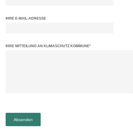
IHRE E-MAIL-ADRESSE
BITTE LASSE DIESES FELD LEER.
IHRE MITTEILUNG AN KLIMASCHUTZ KOMMUNE*