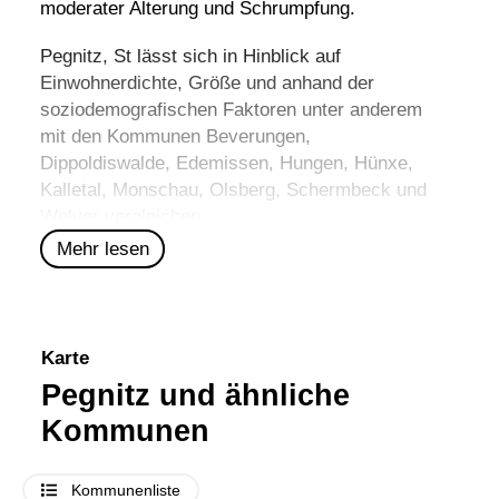
moderater Alterung und Schrumpfung.
Pegnitz, St lässt sich in Hinblick auf
Einwohnerdichte, Größe und anhand der
soziodemografischen Faktoren unter anderem
mit den Kommunen
Beverungen
,
Dippoldiswalde
,
Edemissen
,
Hungen
,
Hünxe
,
Kalletal
,
Monschau
,
Olsberg
,
Schermbeck
und
Welver
vergleichen.
Mehr lesen
Karte
Pegnitz und ähnliche
Kommunen
Kommunenliste