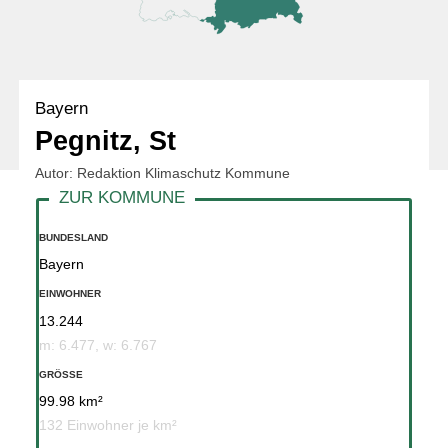
Bayern
Pegnitz, St
Autor: Redaktion Klimaschutz Kommune
BUNDESLAND
Bayern
EINWOHNER
13.244
m: 6.477, w: 6.767
GRÖSSE
99.98 km²
132 Einwohner je km²