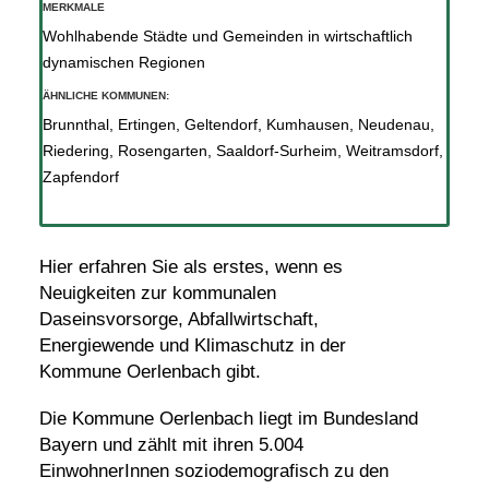
MERKMALE
Wohlhabende Städte und Gemeinden in wirtschaftlich
dynamischen Regionen
ÄHNLICHE KOMMUNEN:
Brunnthal
,
Ertingen
,
Geltendorf
,
Kumhausen
,
Neudenau
,
Riedering
,
Rosengarten
,
Saaldorf-Surheim
,
Weitramsdorf
,
Zapfendorf
Hier erfahren Sie als erstes, wenn es
Neuigkeiten zur kommunalen
Daseinsvorsorge, Abfallwirtschaft,
Energiewende und Klimaschutz in der
Kommune Oerlenbach gibt.
Die Kommune Oerlenbach liegt im Bundesland
Bayern und zählt mit ihren 5.004
EinwohnerInnen soziodemografisch zu den