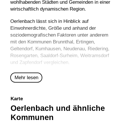
wohlhabenden Städten und Gemeinden in einer
wirtschaftlich dynamischen Region.
Oerlenbach lässt sich in Hinblick auf
Einwohnerdichte, Größe und anhand der
soziodemografischen Faktoren unter anderem
mit den Kommunen
Brunnthal
,
Ertingen
,
Geltendorf
,
Kumhausen
,
Neudenau
,
Riedering
,
Rosengarten
,
Saaldorf-Surheim
,
Weitramsdorf
und
Zapfendorf
vergleichen.
Mehr lesen
Karte
Oerlenbach und ähnliche
Kommunen