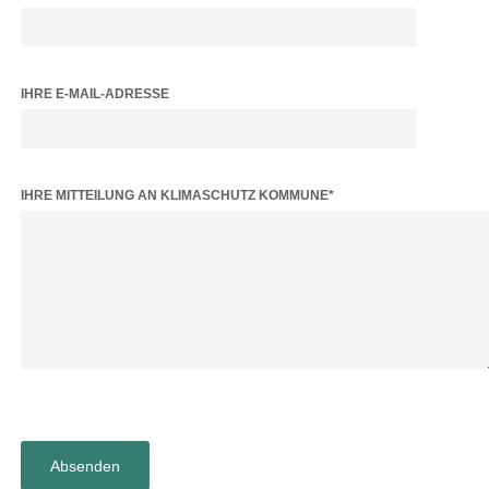
IHRE E-MAIL-ADRESSE
BITTE LASSE DIESES FELD LEER.
IHRE MITTEILUNG AN KLIMASCHUTZ KOMMUNE*