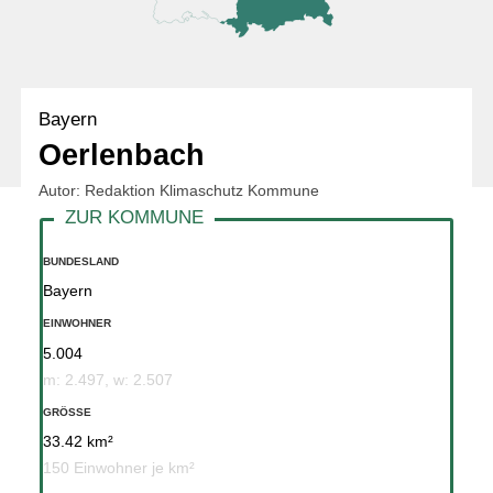
Bayern
Oerlenbach
Autor: Redaktion Klimaschutz Kommune
BUNDESLAND
Bayern
EINWOHNER
5.004
m: 2.497, w: 2.507
GRÖSSE
33.42 km²
150 Einwohner je km²