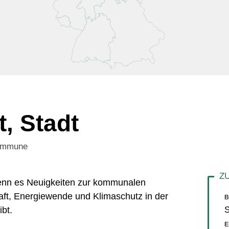
, Stadt
Kommune
 wenn es Neuigkeiten zur kommunalen
aft, Energiewende und Klimaschutz in der
B
S
bt.
E