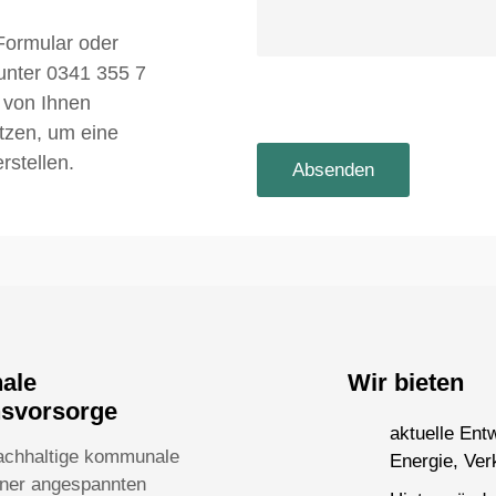
Formular oder
 unter 0341 355 7
 von Ihnen
utzen, um eine
rstellen.
nale
Wir bieten
nsvorsorge
aktuelle Ent
achhaltige kommunale
Energie, Ver
einer angespannten