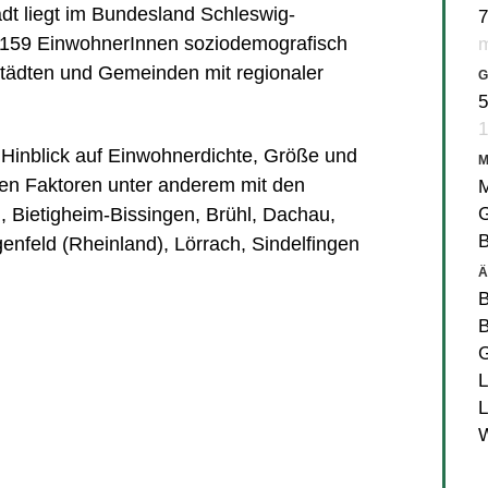
t liegt im Bundesland Schleswig-
7
79.159 EinwohnerInnen soziodemografisch
m
ädten und Gemeinden mit regionaler
G
5
1
in Hinblick auf Einwohnerdichte, Größe und
en Faktoren unter anderem mit den
M
G
h
,
Bietigheim-Bissingen
,
Brühl
,
Dachau
,
enfeld (Rheinland)
,
Lörrach
,
Sindelfingen
Ä
B
B
G
L
L
W