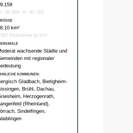
9.159
: 38.394, w: 40.765
RÖSSE
8.10 km²
362 Einwohner je km²
MERKMALE
oderat wachsende Städte und
emeinden mit regionaler
Bedeutung
HNLICHE KOMMUNEN:
ergisch Gladbach
,
Bietigheim-
issingen
,
Brühl
,
Dachau
,
riesheim
,
Herzogenrath
,
angenfeld (Rheinland)
,
örrach
,
Sindelfingen
,
aiblingen