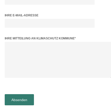
IHRE E-MAIL-ADRESSE
BITTE LASSE DIESES FELD LEER.
IHRE MITTEILUNG AN KLIMASCHUTZ KOMMUNE*