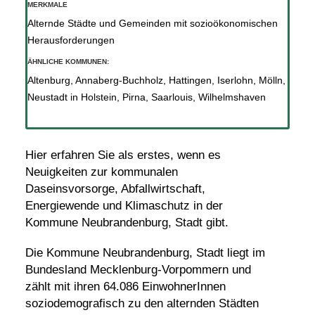
MERKMALE
Alternde Städte und Gemeinden mit sozioökonomischen
Herausforderungen
ÄHNLICHE KOMMUNEN:
Altenburg
,
Annaberg-Buchholz
,
Hattingen
,
Iserlohn
,
Mölln
,
Neustadt in Holstein
,
Pirna
,
Saarlouis
,
Wilhelmshaven
Hier erfahren Sie als erstes, wenn es
Neuigkeiten zur kommunalen
Daseinsvorsorge, Abfallwirtschaft,
Energiewende und Klimaschutz in der
Kommune Neubrandenburg, Stadt gibt.
Die Kommune Neubrandenburg, Stadt liegt im
Bundesland Mecklenburg-Vorpommern und
zählt mit ihren 64.086 EinwohnerInnen
soziodemografisch zu den alternden Städten