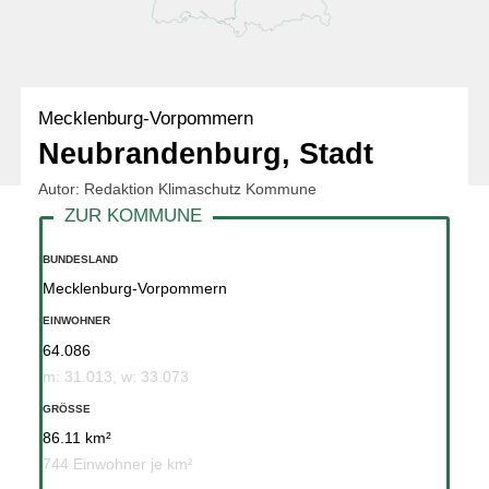
Mecklenburg-Vorpommern
Neubrandenburg, Stadt
Autor: Redaktion Klimaschutz Kommune
BUNDESLAND
Mecklenburg-Vorpommern
EINWOHNER
64.086
m: 31.013, w: 33.073
GRÖSSE
86.11 km²
744 Einwohner je km²