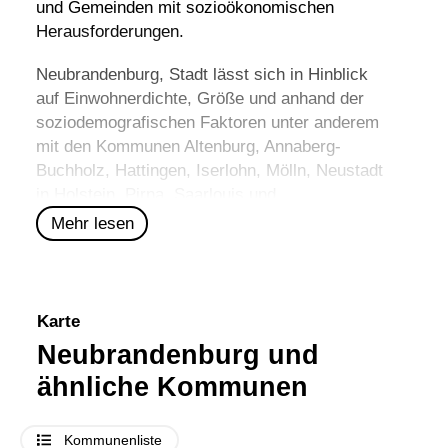
und Gemeinden mit sozioökonomischen
Herausforderungen.
Neubrandenburg, Stadt lässt sich in Hinblick
auf Einwohnerdichte, Größe und anhand der
soziodemografischen Faktoren unter anderem
mit den Kommunen
Altenburg
,
Annaberg-
Buchholz
,
Hattingen
,
Iserlohn
,
Mölln
,
Neustadt
in Holstein
,
Pirna
,
Saarlouis
und
Wilhelmshaven
vergleichen.
Mehr lesen
Karte
Neubrandenburg und
ähnliche Kommunen
Kommunenliste