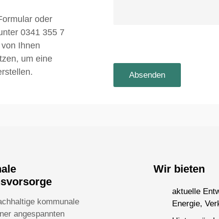
Formular oder
 unter 0341 355 7
 von Ihnen
utzen, um eine
rstellen.
nale
Wir bieten
nsvorsorge
aktuelle Ent
achhaltige kommunale
Energie, Ver
einer angespannten