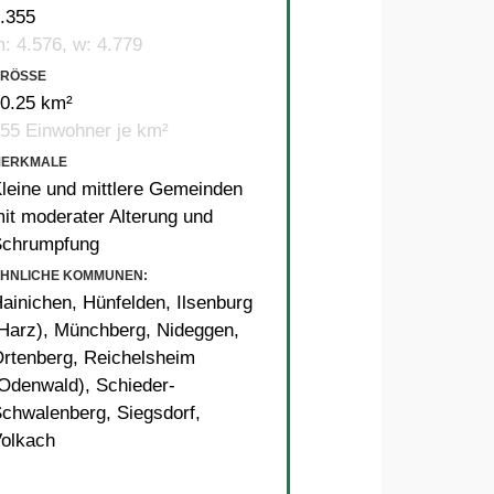
.355
: 4.576, w: 4.779
RÖSSE
0.25 km²
55 Einwohner je km²
MERKMALE
leine und mittlere Gemeinden
it moderater Alterung und
Schrumpfung
HNLICHE KOMMUNEN:
ainichen
,
Hünfelden
,
Ilsenburg
Harz)
,
Münchberg
,
Nideggen
,
rtenberg
,
Reichelsheim
Odenwald)
,
Schieder-
Schwalenberg
,
Siegsdorf
,
olkach