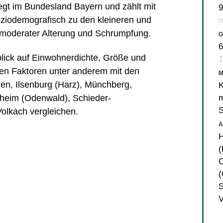
egt im Bundesland Bayern und zählt mit
9
ziodemografisch zu den kleineren und
m
 moderater Alterung und Schrumpfung.
G
6
nblick auf Einwohnerdichte, Größe und
1
en Faktoren unter anderem mit den
den
,
Ilsenburg (Harz)
,
Münchberg
,
K
m
sheim (Odenwald)
,
Schieder-
Volkach
vergleichen.
Ä
H
(
O
(
V