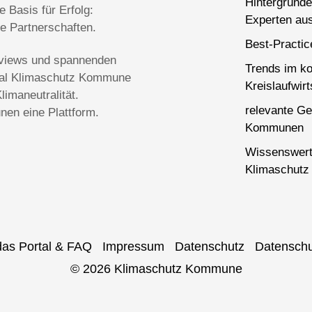
Hintergründe
 Basis für Erfolg:
Experten aus
ge Partnerschaften.
Best-Practi
terviews und spannenden
Trends im k
rtal Klimaschutz Kommune
Kreislaufwirt
imaneutralität.
relevante Ge
en eine Plattform.
Kommunen
Wissenswert
Klimaschutz 
das Portal & FAQ
Impressum
Datenschutz
Datenschu
© 2026 Klimaschutz Kommune