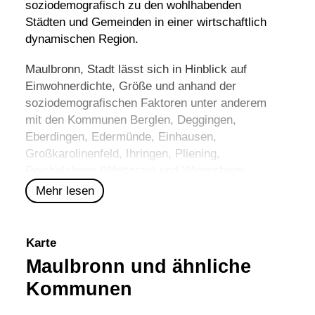
soziodemografisch zu den wohlhabenden
Städten und Gemeinden in einer wirtschaftlich
dynamischen Region.
Maulbronn, Stadt lässt sich in Hinblick auf
Einwohnerdichte, Größe und anhand der
soziodemografischen Faktoren unter anderem
mit den Kommunen
Berglen
,
Deggingen
,
Eberdingen
,
Edermünde
,
Einhausen
,
Großkarolinenfeld
,
Ihringen
,
Pliening
,
Reichelsheim (Wetterau)
und
Wiernsheim
vergleichen.
Mehr lesen
Karte
Maulbronn und ähnliche
Kommunen