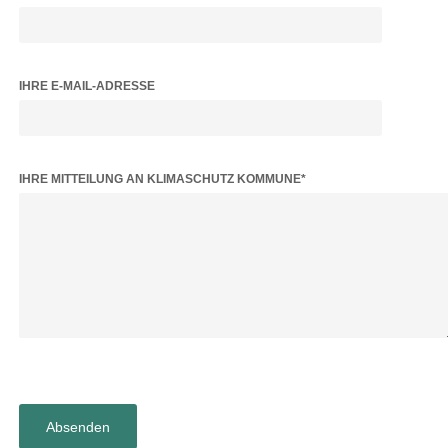
IHRE E-MAIL-ADRESSE
BITTE LASSE DIESES FELD LEER.
IHRE MITTEILUNG AN KLIMASCHUTZ KOMMUNE*