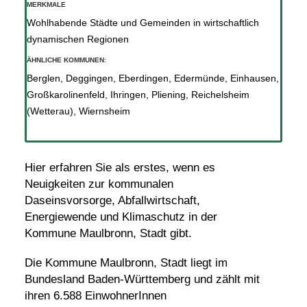
MERKMALE
Wohlhabende Städte und Gemeinden in wirtschaftlich
dynamischen Regionen
ÄHNLICHE KOMMUNEN:
Berglen
,
Deggingen
,
Eberdingen
,
Edermünde
,
Einhausen
,
Großkarolinenfeld
,
Ihringen
,
Pliening
,
Reichelsheim
(Wetterau)
,
Wiernsheim
Hier erfahren Sie als erstes, wenn es
Neuigkeiten zur kommunalen
Daseinsvorsorge, Abfallwirtschaft,
Energiewende und Klimaschutz in der
Kommune Maulbronn, Stadt gibt.
Die Kommune Maulbronn, Stadt liegt im
Bundesland Baden-Württemberg und zählt mit
ihren 6.588 EinwohnerInnen