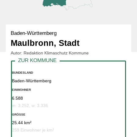
Baden-Württemberg
Maulbronn, Stadt
Autor: Redaktion Klimaschutz Kommune
BUNDESLAND
Baden-Württemberg
EINWOHNER
6.588
m: 3.252, w: 3.336
GRÖSSE
25.44 km²
259 Einwohner je km²