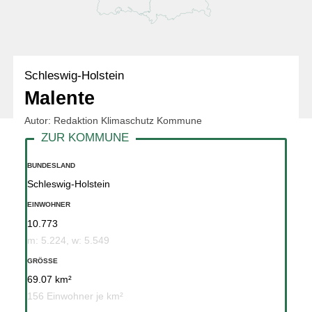
Schleswig-Holstein
Malente
Autor: Redaktion Klimaschutz Kommune
BUNDESLAND
Schleswig-Holstein
EINWOHNER
10.773
m: 5.224, w: 5.549
GRÖSSE
69.07 km²
156 Einwohner je km²