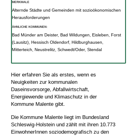
MERKMALE
Alternde Städte und Gemeinden mit sozioökonomischen
Herausforderungen
ÄHNLICHE KOMMUNEN:
Bad Münder am Deister
,
Bad Wildungen
,
Eisleben
,
Forst
(Lausitz)
,
Hessisch Oldendorf
,
Hildburghausen
,
Mitterteich
,
Neustrelitz
,
Schwedt/Oder
,
Stendal
Hier erfahren Sie als erstes, wenn es
Neuigkeiten zur kommunalen
Daseinsvorsorge, Abfallwirtschaft,
Energiewende und Klimaschutz in der
Kommune Malente gibt.
Die Kommune Malente liegt im Bundesland
Schleswig-Holstein und zählt mit ihren 10.773
EinwohnerInnen soziodemografisch zu den