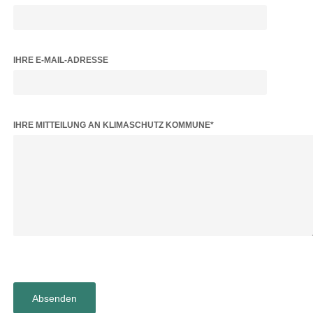
IHRE E-MAIL-ADRESSE
BITTE LASSE DIESES FELD LEER.
IHRE MITTEILUNG AN KLIMASCHUTZ KOMMUNE*