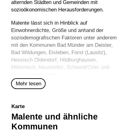
alternden Städten und Gemeinden mit
sozioökonomischen Herausforderungen.
Malente lässt sich in Hinblick auf
Einwohnerdichte, Größe und anhand der
soziodemografischen Faktoren unter anderem
mit den Kommunen
Bad Münder am Deister
,
Bad Wildungen
,
Eisleben
,
Forst (Lausitz)
,
Hessisch Oldendorf
,
Hildburghausen
,
Mitterteich
,
Neustrelitz
,
Schwedt/Oder
und
Stendal
vergleichen.
Mehr lesen
Karte
Malente und ähnliche
Kommunen