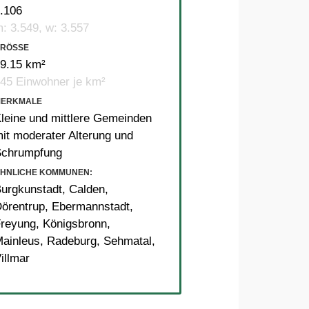
.106
: 3.549, w: 3.557
RÖSSE
9.15 km²
45 Einwohner je km²
MERKMALE
leine und mittlere Gemeinden
it moderater Alterung und
Schrumpfung
HNLICHE KOMMUNEN:
urgkunstadt
,
Calden
,
örentrup
,
Ebermannstadt
,
reyung
,
Königsbronn
,
ainleus
,
Radeburg
,
Sehmatal
,
illmar