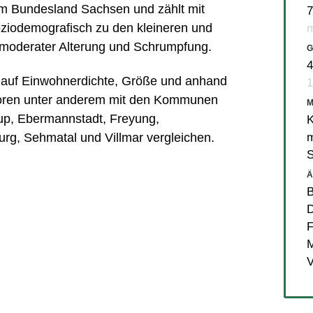
im Bundesland Sachsen und zählt mit
7
ziodemografisch zu den kleineren und
m
 moderater Alterung und Schrumpfung.
G
4
ck auf Einwohnerdichte, Größe und anhand
1
toren unter anderem mit den Kommunen
up
,
Ebermannstadt
,
Freyung
,
K
m
urg
,
Sehmatal
und
Villmar
vergleichen.
Ä
B
D
F
M
V