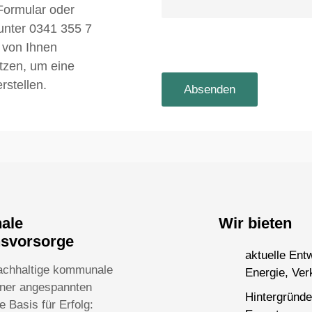
Formular oder
 unter 0341 355 7
 von Ihnen
utzen, um eine
rstellen.
nale
Wir bieten
nsvorsorge
aktuelle Ent
achhaltige kommunale
Energie, Ver
einer angespannten
Hintergründe
 Basis für Erfolg: