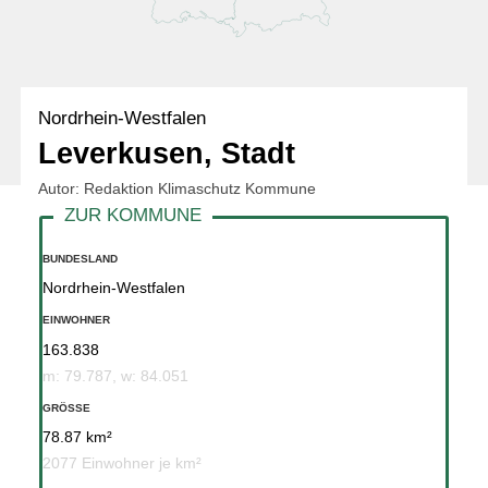
Nordrhein-Westfalen
Leverkusen, Stadt
Autor: Redaktion Klimaschutz Kommune
BUNDESLAND
Nordrhein-Westfalen
EINWOHNER
163.838
m: 79.787, w: 84.051
GRÖSSE
78.87 km²
2077 Einwohner je km²