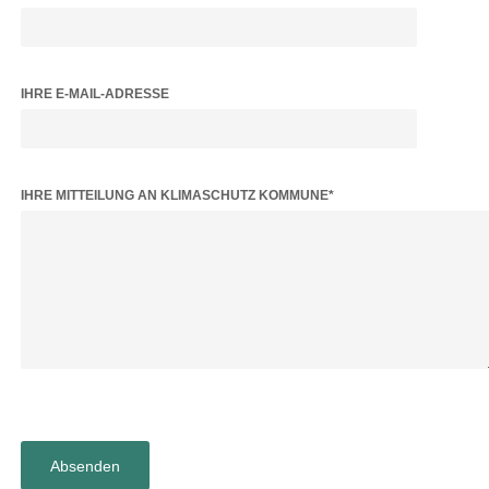
IHRE E-MAIL-ADRESSE
BITTE LASSE DIESES FELD LEER.
IHRE MITTEILUNG AN KLIMASCHUTZ KOMMUNE*