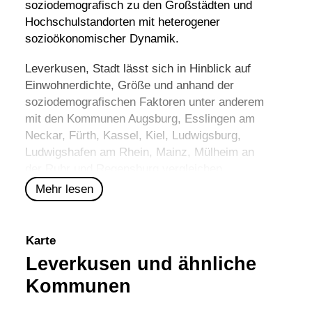
soziodemografisch zu den Großstädten und
Hochschulstandorten mit heterogener
sozioökonomischer Dynamik.
Leverkusen, Stadt lässt sich in Hinblick auf
Einwohnerdichte, Größe und anhand der
soziodemografischen Faktoren unter anderem
mit den Kommunen
Augsburg
,
Esslingen am
Neckar
,
Fürth
,
Kassel
,
Kiel
,
Ludwigsburg
,
Ludwigshafen am Rhein
,
Mainz
,
Mülheim an
der Ruhr
und
Regensburg
vergleichen.
Mehr lesen
Karte
Leverkusen und ähnliche
Kommunen