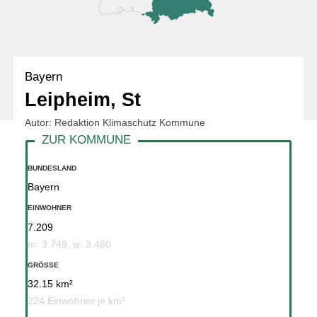
Bayern
Leipheim, St
Autor: Redaktion Klimaschutz Kommune
BUNDESLAND
Bayern
EINWOHNER
7.209
m: 3.749, w: 3.460
GRÖSSE
32.15 km²
224 Einwohner je km²