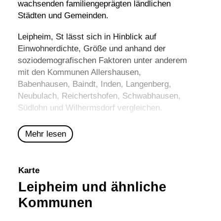
wachsenden familiengeprägten ländlichen
Städten und Gemeinden.
Leipheim, St lässt sich in Hinblick auf
Einwohnerdichte, Größe und anhand der
soziodemografischen Faktoren unter anderem
mit den Kommunen
Allershausen
,
Babenhausen
,
Baindt
,
Inden
,
Langenberg
,
Neubulach
,
Reichertshofen
,
Schwabhausen
,
Südlohn
und
Wilhermsdorf
vergleichen.
Mehr lesen
Karte
Leipheim und ähnliche
Kommunen