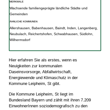
MERKMALE
Wachsende familiengeprägte ländliche Städte und
Gemeinden
ÄHNLICHE KOMMUNEN:
Allershausen
,
Babenhausen
,
Baindt
,
Inden
,
Langenberg
,
Neubulach
,
Reichertshofen
,
Schwabhausen
,
Südlohn
,
Wilhermsdorf
Hier erfahren Sie als erstes, wenn es
Neuigkeiten zur kommunalen
Daseinsvorsorge, Abfallwirtschaft,
Energiewende und Klimaschutz in der
Kommune Leipheim, St gibt.
Die Kommune Leipheim, St liegt im
Bundesland Bayern und zählt mit ihren 7.209
EinwohnerInnen soziodemografisch zu den