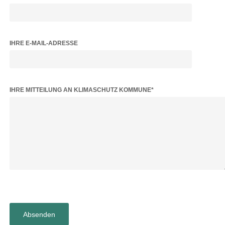
IHRE E-MAIL-ADRESSE
BITTE LASSE DIESES FELD LEER.
IHRE MITTEILUNG AN KLIMASCHUTZ KOMMUNE*