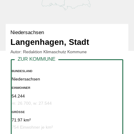
Niedersachsen
Langenhagen, Stadt
Autor: Redaktion Klimaschutz Kommune
BUNDESLAND
Niedersachsen
EINWOHNER
54.244
m: 26.700, w: 27.544
GRÖSSE
71.97 km²
754 Einwohner je km²