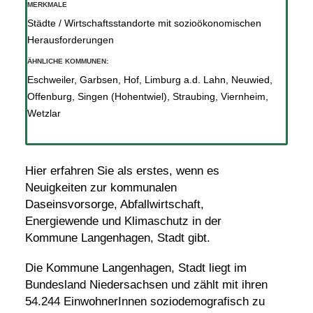
MERKMALE
Städte / Wirtschaftsstandorte mit sozioökonomischen
Herausforderungen
ÄHNLICHE KOMMUNEN:
Eschweiler
,
Garbsen
,
Hof
,
Limburg a.d. Lahn
,
Neuwied
,
Offenburg
,
Singen (Hohentwiel)
,
Straubing
,
Viernheim
,
Wetzlar
Hier erfahren Sie als erstes, wenn es
Neuigkeiten zur kommunalen
Daseinsvorsorge, Abfallwirtschaft,
Energiewende und Klimaschutz in der
Kommune Langenhagen, Stadt gibt.
Die Kommune Langenhagen, Stadt liegt im
Bundesland Niedersachsen und zählt mit ihren
54.244 EinwohnerInnen soziodemografisch zu