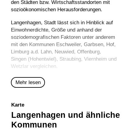
den Städten bzw. Wirtschaftsstandorten mit
sozioökonomischen Herausforderungen.
Langenhagen, Stadt lässt sich in Hinblick auf
Einwohnerdichte, Größe und anhand der
soziodemografischen Faktoren unter anderem
mit den Kommunen
Eschweiler
,
Garbsen
,
Hof
,
Limburg a.d. Lahn
,
Neuwied
,
Offenburg
,
Singen (Hohentwiel)
,
Straubing
,
Viernheim
und
Wetzlar
vergleichen.
Mehr lesen
Karte
Langenhagen und ähnliche
Kommunen