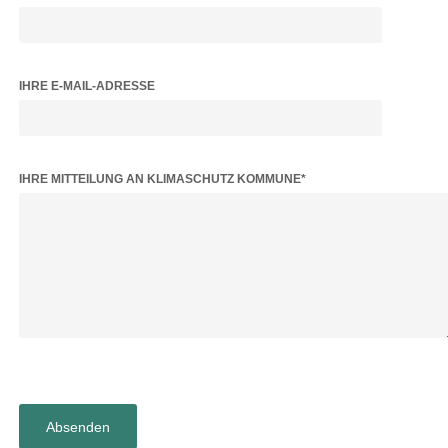
IHRE E-MAIL-ADRESSE
BITTE LASSE DIESES FELD LEER.
IHRE MITTEILUNG AN KLIMASCHUTZ KOMMUNE*