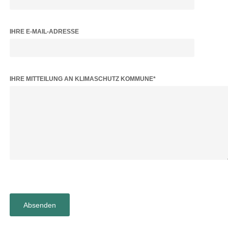
IHRE E-MAIL-ADRESSE
BITTE LASSE DIESES FELD LEER.
IHRE MITTEILUNG AN KLIMASCHUTZ KOMMUNE*