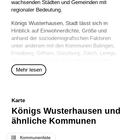
wachsenden Städten und Gemeinden mit
regionaler Bedeutung.
Königs Wusterhausen, Stadt lässt sich in
Hinblick auf Einwohnerdichte, Größe und
anhand der soziodemografischen Faktoren
unter anderem mit den Kommunen
Balingen
,
Friedberg
,
Gifhorn
,
Günzburg
,
Jülich
,
Lemgo
,
Rheinbach
,
Rottweil
,
Schwäbisch Hall
und
Weilheim i.OB
vergleichen.
Mehr lesen
Karte
Königs Wusterhausen und
ähnliche Kommunen
Kommunenliste