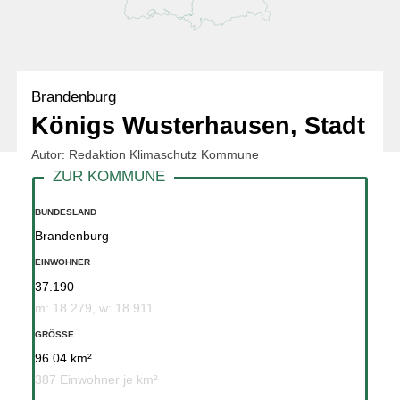
Brandenburg
Königs Wusterhausen, Stadt
Autor: Redaktion Klimaschutz Kommune
BUNDESLAND
Brandenburg
EINWOHNER
37.190
m: 18.279, w: 18.911
GRÖSSE
96.04 km²
387 Einwohner je km²