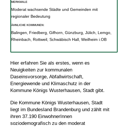
MERKMALE
Moderat wachsende Städte und Gemeinden mit
regionaler Bedeutung
ÄHNLICHE KOMMUNEN:
Balingen
,
Friedberg
,
Gifhorn
,
Günzburg
,
Jülich
,
Lemgo
,
Rheinbach
,
Rottweil
,
Schwäbisch Hall
,
Weilheim i.OB
Hier erfahren Sie als erstes, wenn es
Neuigkeiten zur kommunalen
Daseinsvorsorge, Abfallwirtschaft,
Energiewende und Klimaschutz in der
Kommune Königs Wusterhausen, Stadt gibt.
Die Kommune Königs Wusterhausen, Stadt
liegt im Bundesland Brandenburg und zählt mit
ihren 37.190 EinwohnerInnen
soziodemografisch zu den moderat