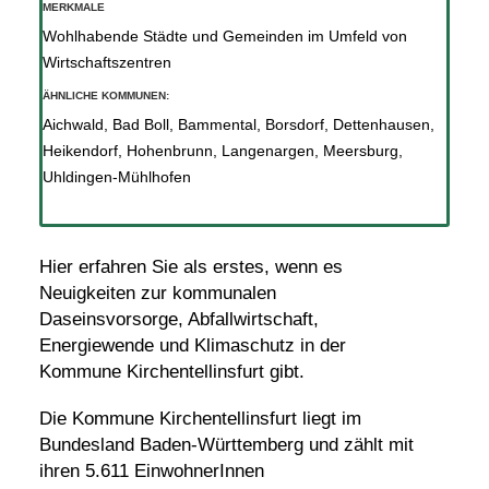
MERKMALE
Wohlhabende Städte und Gemeinden im Umfeld von
Wirtschaftszentren
ÄHNLICHE KOMMUNEN:
Aichwald
,
Bad Boll
,
Bammental
,
Borsdorf
,
Dettenhausen
,
Heikendorf
,
Hohenbrunn
,
Langenargen
,
Meersburg
,
Uhldingen-Mühlhofen
Hier erfahren Sie als erstes, wenn es
Neuigkeiten zur kommunalen
Daseinsvorsorge, Abfallwirtschaft,
Energiewende und Klimaschutz in der
Kommune Kirchentellinsfurt gibt.
Die Kommune Kirchentellinsfurt liegt im
Bundesland Baden-Württemberg und zählt mit
ihren 5.611 EinwohnerInnen