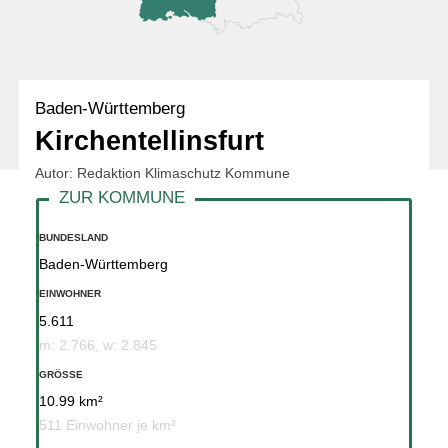
Baden-Württemberg
Kirchentellinsfurt
Autor: Redaktion Klimaschutz Kommune
BUNDESLAND
Baden-Württemberg
EINWOHNER
5.611
m: 2.766, w: 2.845
GRÖSSE
10.99 km²
511 Einwohner je km²