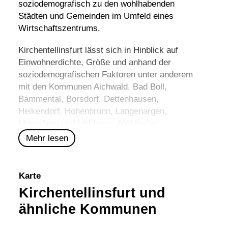
soziodemografisch zu den wohlhabenden
Städten und Gemeinden im Umfeld eines
Wirtschaftszentrums.
Kirchentellinsfurt lässt sich in Hinblick auf
Einwohnerdichte, Größe und anhand der
soziodemografischen Faktoren unter anderem
mit den Kommunen
Aichwald
,
Bad Boll
,
Bammental
,
Borsdorf
,
Dettenhausen
,
Heikendorf
,
Hohenbrunn
,
Langenargen
,
Meersburg
und
Uhldingen-Mühlhofen
vergleichen.
Mehr lesen
Karte
Kirchentellinsfurt und
ähnliche Kommunen