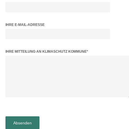
IHRE E-MAIL-ADRESSE
BITTE LASSE DIESES FELD LEER.
IHRE MITTEILUNG AN KLIMASCHUTZ KOMMUNE*