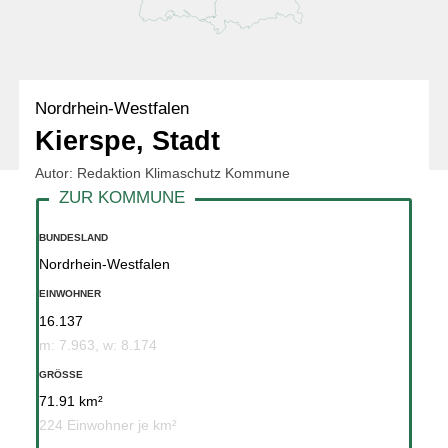
Nordrhein-Westfalen
Kierspe, Stadt
Autor: Redaktion Klimaschutz Kommune
BUNDESLAND
Nordrhein-Westfalen
EINWOHNER
16.137
m: 7.963, w: 8.174
GRÖSSE
71.91 km²
224 Einwohner je km²