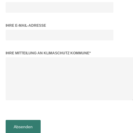
IHRE E-MAIL-ADRESSE
BITTE LASSE DIESES FELD LEER.
IHRE MITTEILUNG AN KLIMASCHUTZ KOMMUNE*