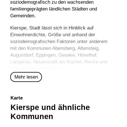
soziodemografisch zu den wachsenden
familiengeprägten ländlichen Städten und
Gemeinden.
Kierspe, Stadt lässt sich in Hinblick auf
Einwohnerdichte, Größe und anhand der
soziodemografischen Faktoren unter anderem
mit den Kommunen
Abensberg
,
Altensteig
,
Augustdorf
,
Eppingen
,
Geseke
,
Hövelhof
,
Langenau
,
Neuenstadt am Kocher
,
Recke
und
Schwaigern
vergleichen.
Mehr lesen
Karte
Kierspe und ähnliche
Kommunen