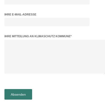
IHRE E-MAIL-ADRESSE
BITTE LASSE DIESES FELD LEER.
IHRE MITTEILUNG AN KLIMASCHUTZ KOMMUNE*