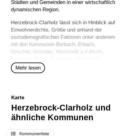
Städten und Gemeinden in einer wirtschaftlich
dynamischen Region.
Herzebrock-Clarholz lässt sich in Hinblick auf
Einwohnerdichte, Größe und anhand der
soziodemografischen Faktoren unter anderem
mit den Kommunen
Burbach
,
Erbach
,
Gescher
,
Gründau
,
Höchstadt a.d.Aisch
,
Kraichtal
,
Much
,
Pattensen
,
Reken
und
Rommerskirchen
vergleichen.
Mehr lesen
Karte
Herzebrock-Clarholz und
ähnliche Kommunen
Kommunenliste