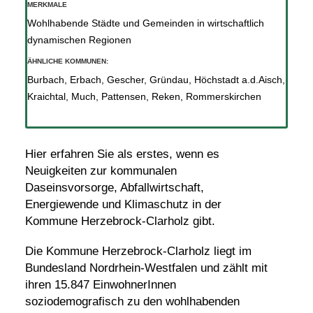
MERKMALE
Wohlhabende Städte und Gemeinden in wirtschaftlich
dynamischen Regionen
ÄHNLICHE KOMMUNEN:
Burbach
,
Erbach
,
Gescher
,
Gründau
,
Höchstadt a.d.Aisch
,
Kraichtal
,
Much
,
Pattensen
,
Reken
,
Rommerskirchen
Hier erfahren Sie als erstes, wenn es
Neuigkeiten zur kommunalen
Daseinsvorsorge, Abfallwirtschaft,
Energiewende und Klimaschutz in der
Kommune Herzebrock-Clarholz gibt.
Die Kommune Herzebrock-Clarholz liegt im
Bundesland Nordrhein-Westfalen und zählt mit
ihren 15.847 EinwohnerInnen
soziodemografisch zu den wohlhabenden