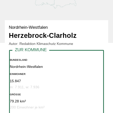
Nordrhein-Westfalen
Herzebrock-Clarholz
Autor: Redaktion Klimaschutz Kommune
BUNDESLAND
Nordrhein-Westfalen
EINWOHNER
15.847
m: 7.911, w: 7.936
GRÖSSE
79.28 km²
200 Einwohner je km²