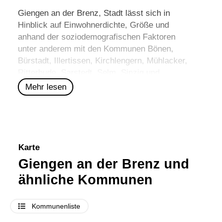
Giengen an der Brenz, Stadt lässt sich in
Hinblick auf Einwohnerdichte, Größe und
anhand der soziodemografischen Faktoren
unter anderem mit den Kommunen
Bönen
,
Bürstadt
,
Illertissen
,
Kirchlengern
,
Mühlacker
,
Ritterhude
,
Sarstedt
,
Selm
,
Sinzig
und
Wassenberg
vergleichen.
Mehr lesen
Karte
Giengen an der Brenz und
ähnliche Kommunen
Kommunenliste