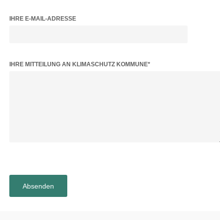
IHRE E-MAIL-ADRESSE
BITTE LASSE DIESES FELD LEER.
IHRE MITTEILUNG AN KLIMASCHUTZ KOMMUNE*