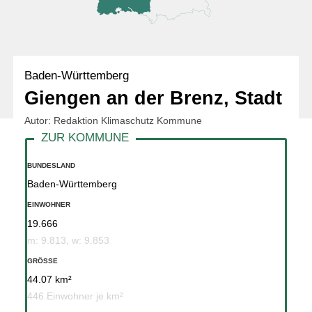
Baden-Württemberg
Giengen an der Brenz, Stadt
Autor: Redaktion Klimaschutz Kommune
BUNDESLAND
Baden-Württemberg
EINWOHNER
19.666
m: 9.813, w: 9.853
GRÖSSE
44.07 km²
446 Einwohner je km²