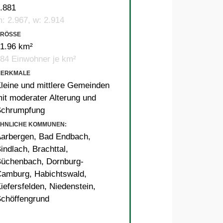
.881
: 2.967, w: 2.914
RÖSSE
1.96 km²
84 Einwohner je km²
MERKMALE
leine und mittlere Gemeinden
it moderater Alterung und
Schrumpfung
HNLICHE KOMMUNEN:
arbergen
,
Bad Endbach
,
indlach
,
Brachttal
,
Büchenbach
,
Dornburg-
Camburg
,
Habichtswald
,
iefersfelden
,
Niedenstein
,
chöffengrund