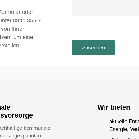
Formular oder
 unter 0341 355 7
 von Ihnen
utzen, um eine
rstellen.
nale
Wir bieten
nsvorsorge
aktuelle Ent
achhaltige kommunale
Energie, Ver
einer angespannten