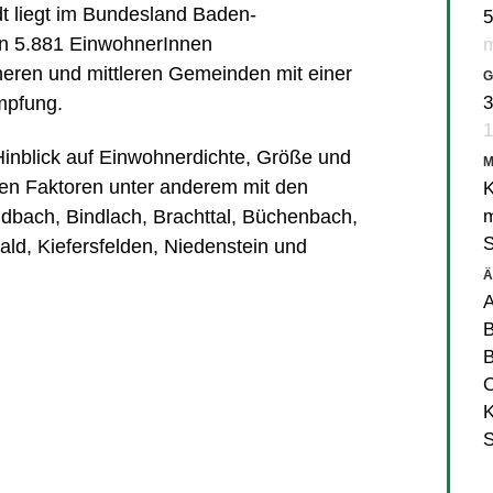
t liegt im Bundesland Baden-
5
en 5.881 EinwohnerInnen
m
neren und mittleren Gemeinden mit einer
G
mpfung.
3
1
 Hinblick auf Einwohnerdichte, Größe und
en Faktoren unter anderem mit den
K
m
ndbach
,
Bindlach
,
Brachttal
,
Büchenbach
,
ald
,
Kiefersfelden
,
Niedenstein
und
Ä
A
B
K
S