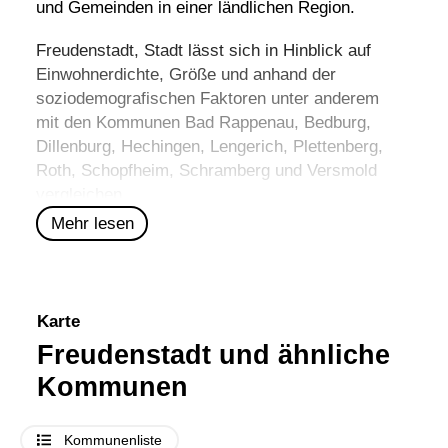
und Gemeinden in einer ländlichen Region.
Freudenstadt, Stadt lässt sich in Hinblick auf
Einwohnerdichte, Größe und anhand der
soziodemografischen Faktoren unter anderem
mit den Kommunen
Bad Rappenau
,
Bedburg
,
Dillenburg
,
Hechingen
,
Lengerich
,
Plettenberg
,
Roth
,
Schopfheim
,
Schramberg
und
Versmold
vergleichen.
Mehr lesen
Karte
Freudenstadt und ähnliche
Kommunen
Kommunenliste