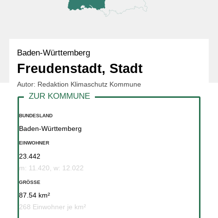
Baden-Württemberg
Freudenstadt, Stadt
Autor: Redaktion Klimaschutz Kommune
BUNDESLAND
Baden-Württemberg
EINWOHNER
23.442
m: 11.420, w: 12.022
GRÖSSE
87.54 km²
268 Einwohner je km²