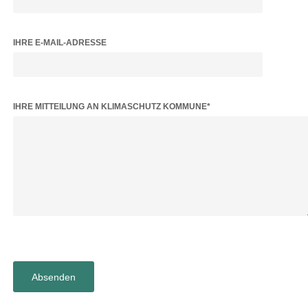
IHRE E-MAIL-ADRESSE
BITTE LASSE DIESES FELD LEER.
IHRE MITTEILUNG AN KLIMASCHUTZ KOMMUNE*