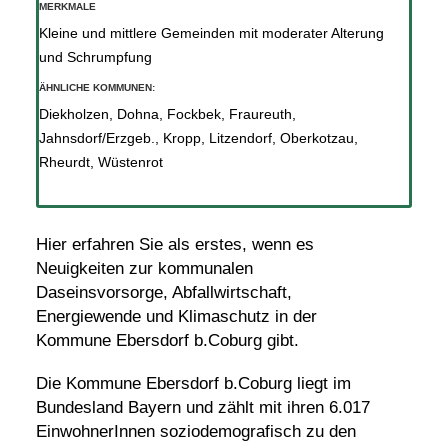
MERKMALE
Kleine und mittlere Gemeinden mit moderater Alterung
und Schrumpfung
ÄHNLICHE KOMMUNEN:
Diekholzen
,
Dohna
,
Fockbek
,
Fraureuth
,
Jahnsdorf/Erzgeb.
,
Kropp
,
Litzendorf
,
Oberkotzau
,
Rheurdt
,
Wüstenrot
Hier erfahren Sie als erstes, wenn es
Neuigkeiten zur kommunalen
Daseinsvorsorge, Abfallwirtschaft,
Energiewende und Klimaschutz in der
Kommune Ebersdorf b.Coburg gibt.
Die Kommune Ebersdorf b.Coburg liegt im
Bundesland Bayern und zählt mit ihren 6.017
EinwohnerInnen soziodemografisch zu den