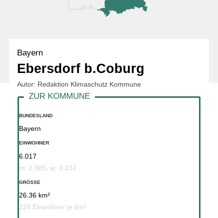
Bayern
Ebersdorf b.Coburg
Autor: Redaktion Klimaschutz Kommune
BUNDESLAND
Bayern
EINWOHNER
6.017
m: 2.985, w: 3.032
GRÖSSE
26.36 km²
228 Einwohner je km²