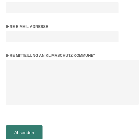
IHRE E-MAIL-ADRESSE
BITTE LASSE DIESES FELD LEER.
IHRE MITTEILUNG AN KLIMASCHUTZ KOMMUNE*