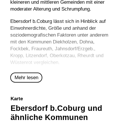
kleineren und mittleren Gemeinden mit einer
moderater Alterung und Schrumpfung.
Ebersdorf b.Coburg lässt sich in Hinblick auf
Einwohnerdichte, Größe und anhand der
soziodemografischen Faktoren unter anderem
mit den Kommunen
Diekholzen
,
Dohna
,
Fockbek
,
Fraureuth
,
Jahnsdorf/Erzgeb.
,
Kropp
,
Litzendorf
,
Oberkotzau
,
Rheurdt
und
Wüstenrot
vergleichen.
Mehr lesen
Karte
Ebersdorf b.Coburg und
ähnliche Kommunen