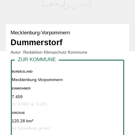
Mecklenburg-Vorpommern
Dummerstorf
Autor: Redaktion Klimaschutz Kommune
BUNDESLAND
Mecklenburg-Vorpommern
EINWOHNER
7.459
m: 3.968, w: 3.491
GRÖSSE
120.28 km²
62 Einwohner je km²