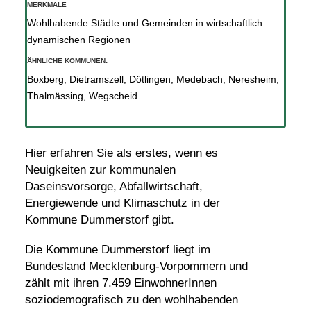
MERKMALE
Wohlhabende Städte und Gemeinden in wirtschaftlich
dynamischen Regionen
ÄHNLICHE KOMMUNEN:
Boxberg
,
Dietramszell
,
Dötlingen
,
Medebach
,
Neresheim
,
Thalmässing
,
Wegscheid
Hier erfahren Sie als erstes, wenn es
Neuigkeiten zur kommunalen
Daseinsvorsorge, Abfallwirtschaft,
Energiewende und Klimaschutz in der
Kommune Dummerstorf gibt.
Die Kommune Dummerstorf liegt im
Bundesland Mecklenburg-Vorpommern und
zählt mit ihren 7.459 EinwohnerInnen
soziodemografisch zu den wohlhabenden