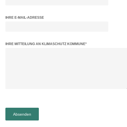
IHRE E-MAIL-ADRESSE
BITTE LASSE DIESES FELD LEER.
IHRE MITTEILUNG AN KLIMASCHUTZ KOMMUNE*