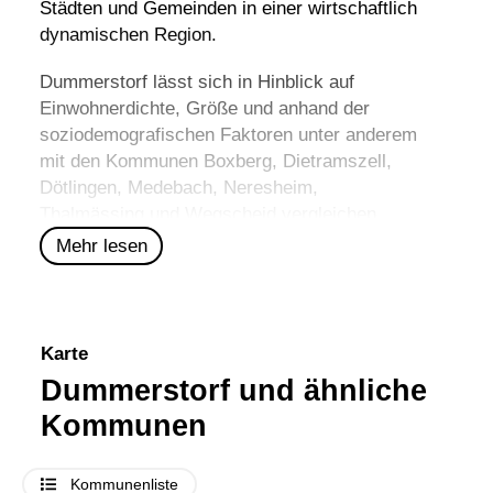
Städten und Gemeinden in einer wirtschaftlich
dynamischen Region.
Dummerstorf lässt sich in Hinblick auf
Einwohnerdichte, Größe und anhand der
soziodemografischen Faktoren unter anderem
mit den Kommunen
Boxberg
,
Dietramszell
,
Dötlingen
,
Medebach
,
Neresheim
,
Thalmässing
und
Wegscheid
vergleichen.
Mehr lesen
Karte
Dummerstorf und ähnliche
Kommunen
Kommunenliste