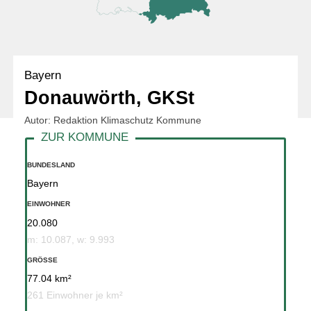
Bayern
Donauwörth, GKSt
Autor: Redaktion Klimaschutz Kommune
BUNDESLAND
Bayern
EINWOHNER
20.080
m: 10.087, w: 9.993
GRÖSSE
77.04 km²
261 Einwohner je km²