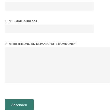
IHRE E-MAIL-ADRESSE
BITTE LASSE DIESES FELD LEER.
IHRE MITTEILUNG AN KLIMASCHUTZ KOMMUNE*