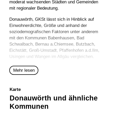
moderat wachsenden Städten und Gemeinden
mit regionaler Bedeutung.
Donauwörth, GKSt lässt sich in Hinblick auf
Einwohnerdichte, Größe und anhand der
soziodemografischen Faktoren unter anderem
mit den Kommunen
Babenhausen
,
Bad
Schwalbach
,
Bernau a.Chiemsee
,
Butzbach
,
Eichstätt
,
Groß-Umstadt
,
Pfaffenhofen a.d.Ilm
,
Usingen
und
Wangen im Allgäu
vergleichen.
Mehr lesen
Karte
Donauwörth und ähnliche
Kommunen