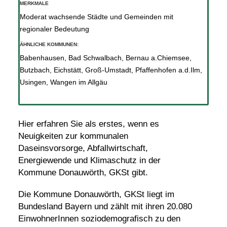
MERKMALE
Moderat wachsende Städte und Gemeinden mit
regionaler Bedeutung
ÄHNLICHE KOMMUNEN:
Babenhausen
,
Bad Schwalbach
,
Bernau a.Chiemsee
,
Butzbach
,
Eichstätt
,
Groß-Umstadt
,
Pfaffenhofen a.d.Ilm
,
Usingen
,
Wangen im Allgäu
Hier erfahren Sie als erstes, wenn es
Neuigkeiten zur kommunalen
Daseinsvorsorge, Abfallwirtschaft,
Energiewende und Klimaschutz in der
Kommune Donauwörth, GKSt gibt.
Die Kommune Donauwörth, GKSt liegt im
Bundesland Bayern und zählt mit ihren 20.080
EinwohnerInnen soziodemografisch zu den