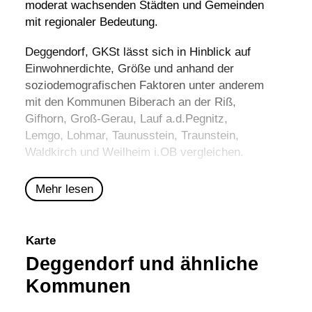
moderat wachsenden Städten und Gemeinden
mit regionaler Bedeutung.
Deggendorf, GKSt lässt sich in Hinblick auf
Einwohnerdichte, Größe und anhand der
soziodemografischen Faktoren unter anderem
mit den Kommunen
Biberach an der Riß
,
Gifhorn
,
Groß-Gerau
,
Lauf a.d.Pegnitz
,
Lemgo
,
Lohmar
,
Taunusstein
,
Traunstein
,
Waldkirch
und
Weilheim i.OB
vergleichen.
Mehr lesen
Karte
Deggendorf und ähnliche
Kommunen