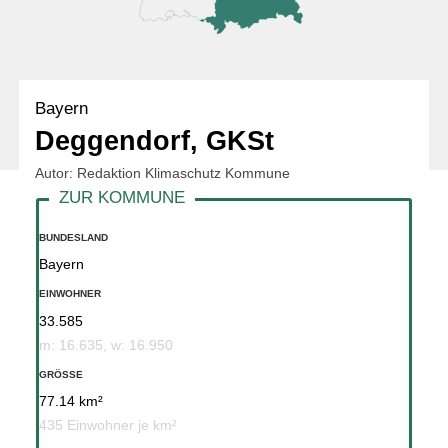
Bayern
Deggendorf, GKSt
Autor: Redaktion Klimaschutz Kommune
BUNDESLAND
Bayern
EINWOHNER
33.585
m: 16.635, w: 16.950
GRÖSSE
77.14 km²
435 Einwohner je km²