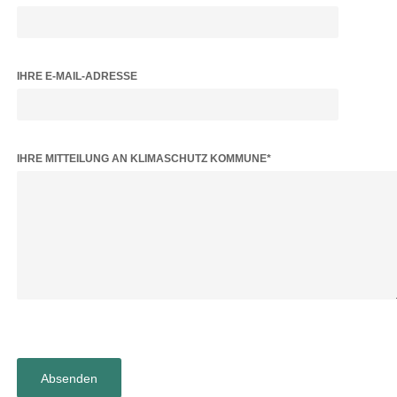
IHRE E-MAIL-ADRESSE
BITTE LASSE DIESES FELD LEER.
IHRE MITTEILUNG AN KLIMASCHUTZ KOMMUNE*