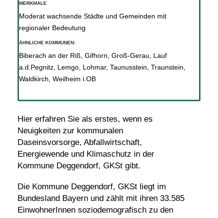
MERKMALE
Moderat wachsende Städte und Gemeinden mit
regionaler Bedeutung
ÄHNLICHE KOMMUNEN:
Biberach an der Riß
,
Gifhorn
,
Groß-Gerau
,
Lauf
a.d.Pegnitz
,
Lemgo
,
Lohmar
,
Taunusstein
,
Traunstein
,
Waldkirch
,
Weilheim i.OB
Hier erfahren Sie als erstes, wenn es
Neuigkeiten zur kommunalen
Daseinsvorsorge, Abfallwirtschaft,
Energiewende und Klimaschutz in der
Kommune Deggendorf, GKSt gibt.
Die Kommune Deggendorf, GKSt liegt im
Bundesland Bayern und zählt mit ihren 33.585
EinwohnerInnen soziodemografisch zu den