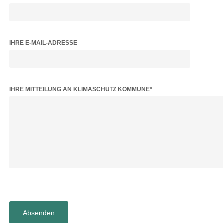
IHRE E-MAIL-ADRESSE
BITTE LASSE DIESES FELD LEER.
IHRE MITTEILUNG AN KLIMASCHUTZ KOMMUNE*