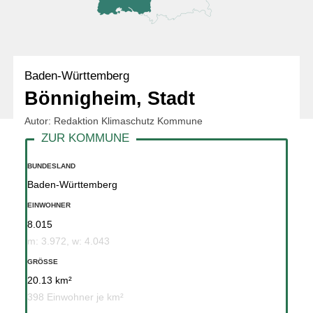
Baden-Württemberg
Bönnigheim, Stadt
Autor: Redaktion Klimaschutz Kommune
BUNDESLAND
Baden-Württemberg
EINWOHNER
8.015
m: 3.972, w: 4.043
GRÖSSE
20.13 km²
398 Einwohner je km²