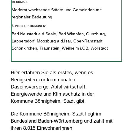
MERKMALE
Moderat wachsende Städte und Gemeinden mit
regionaler Bedeutung
ÄHNLICHE KOMMUNEN:
Bad Neustadt a.d.Saale
,
Bad Wimpfen
,
Günzburg
,
Lappersdorf
,
Moosburg a.d.Isar
,
Ober-Ramstadt
,
Schönkirchen
,
Traunstein
,
Weilheim i.OB
,
Wöllstadt
Hier erfahren Sie als erstes, wenn es
Neuigkeiten zur kommunalen
Daseinsvorsorge, Abfallwirtschaft,
Energiewende und Klimaschutz in der
Kommune Bönnigheim, Stadt gibt.
Die Kommune Bönnigheim, Stadt liegt im
Bundesland Baden-Württemberg und zählt mit
ihren 8.015 EinwohnerInnen