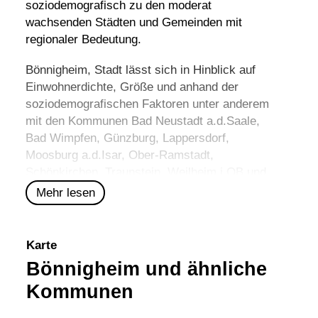
soziodemografisch zu den moderat
wachsenden Städten und Gemeinden mit
regionaler Bedeutung.
Bönnigheim, Stadt lässt sich in Hinblick auf
Einwohnerdichte, Größe und anhand der
soziodemografischen Faktoren unter anderem
mit den Kommunen
Bad Neustadt a.d.Saale
,
Bad Wimpfen
,
Günzburg
,
Lappersdorf
,
Moosburg a.d.Isar
,
Ober-Ramstadt
,
Schönkirchen
,
Traunstein
,
Weilheim i.OB
und
Wöllstadt
vergleichen.
Mehr lesen
Karte
Bönnigheim und ähnliche
Kommunen