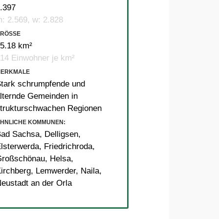
.397
: 2.569, w: 2.828
RÖSSE
5.18 km²
14 Einwohner je km²
MERKMALE
tark schrumpfende und
lternde Gemeinden in
trukturschwachen Regionen
HNLICHE KOMMUNEN:
Bad Sachsa
,
Delligsen
,
lsterwerda
,
Friedrichroda
,
Großschönau
,
Helsa
,
irchberg
,
Lemwerder
,
Naila
,
eustadt an der Orla