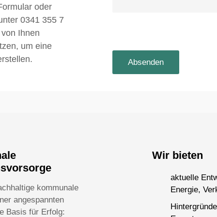
Formular oder
 unter 0341 355 7
 von Ihnen
utzen, um eine
rstellen.
nale
Wir bieten
nsvorsorge
aktuelle Ent
achhaltige kommunale
Energie, Ver
einer angespannten
Hintergründe
 Basis für Erfolg: