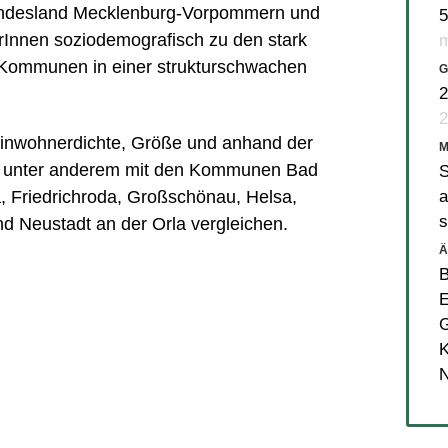
undesland Mecklenburg-Vorpommern und
5
erInnen soziodemografisch zu den stark
m
Kommunen in einer strukturschwachen
G
2
2
f Einwohnerdichte, Größe und anhand der
n unter anderem mit den Kommunen
Bad
S
a
a
,
Friedrichroda
,
Großschönau
,
Helsa
,
s
nd
Neustadt an der Orla
vergleichen.
Ä
E
K
N