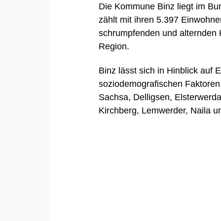
Die Kommune Binz liegt im B
zählt mit ihren 5.397 Einwohn
schrumpfenden und alternden 
Region.
Binz lässt sich in Hinblick au
soziodemografischen Faktore
Sachsa
,
Delligsen
,
Elsterwerd
Kirchberg
,
Lemwerder
,
Naila
u