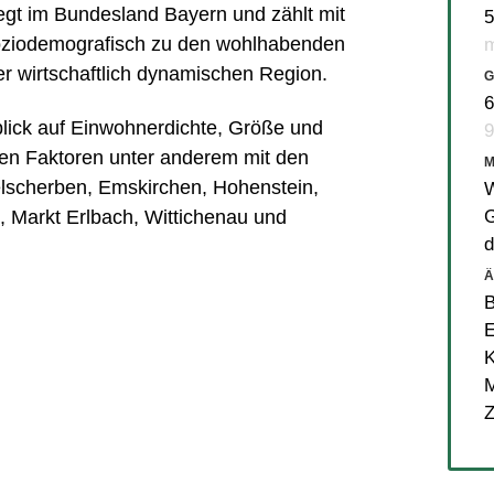
gt im Bundesland Bayern und zählt mit
5
oziodemografisch zu den wohlhabenden
m
r wirtschaftlich dynamischen Region.
G
6
blick auf Einwohnerdichte, Größe und
9
en Faktoren unter anderem mit den
lscherben
,
Emskirchen
,
Hohenstein
,
W
G
t
,
Markt Erlbach
,
Wittichenau
und
d
Ä
B
K
M