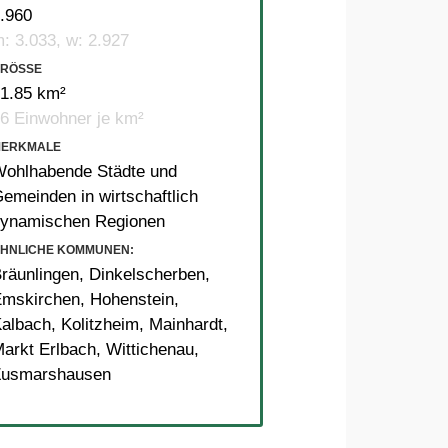
.960
: 3.033, w: 2.927
RÖSSE
1.85 km²
6 Einwohner je km²
MERKMALE
ohlhabende Städte und
emeinden in wirtschaftlich
ynamischen Regionen
HNLICHE KOMMUNEN:
räunlingen
,
Dinkelscherben
,
Emskirchen
,
Hohenstein
,
albach
,
Kolitzheim
,
Mainhardt
,
arkt Erlbach
,
Wittichenau
,
Zusmarshausen