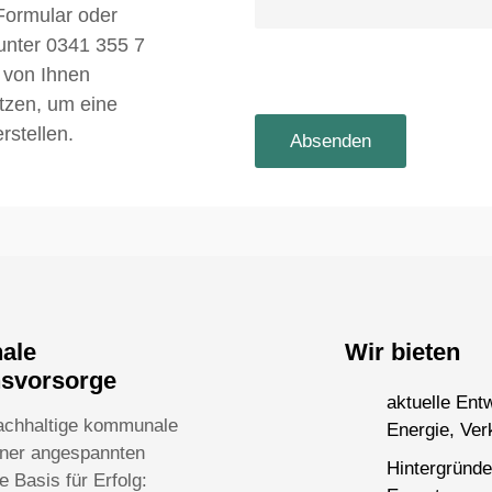
Formular oder
 unter 0341 355 7
 von Ihnen
utzen, um eine
rstellen.
nale
Wir bieten
nsvorsorge
aktuelle Ent
achhaltige kommunale
Energie, Ver
einer angespannten
Hintergründe
 Basis für Erfolg: