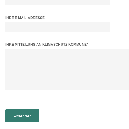
IHRE E-MAIL-ADRESSE
BITTE LASSE DIESES FELD LEER.
IHRE MITTEILUNG AN KLIMASCHUTZ KOMMUNE*