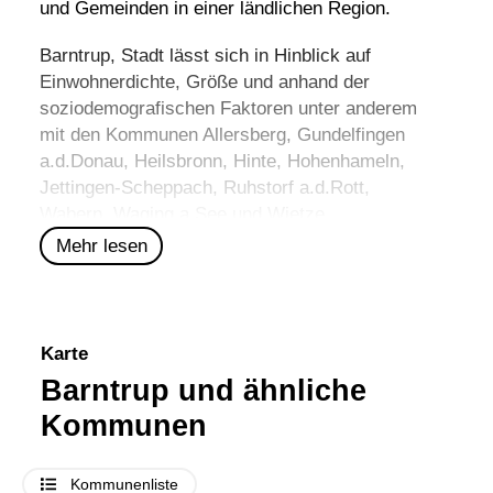
und Gemeinden in einer ländlichen Region.
Barntrup, Stadt lässt sich in Hinblick auf
Einwohnerdichte, Größe und anhand der
soziodemografischen Faktoren unter anderem
mit den Kommunen
Allersberg
,
Gundelfingen
a.d.Donau
,
Heilsbronn
,
Hinte
,
Hohenhameln
,
Jettingen-Scheppach
,
Ruhstorf a.d.Rott
,
Wabern
,
Waging a.See
und
Wietze
vergleichen.
Mehr lesen
Karte
Barntrup und ähnliche
Kommunen
Kommunenliste