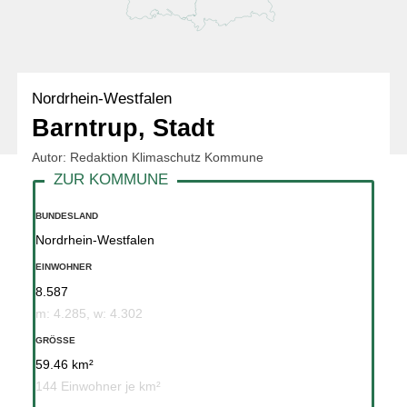
Nordrhein-Westfalen
Barntrup, Stadt
Autor: Redaktion Klimaschutz Kommune
BUNDESLAND
Nordrhein-Westfalen
EINWOHNER
8.587
m: 4.285, w: 4.302
GRÖSSE
59.46 km²
144 Einwohner je km²