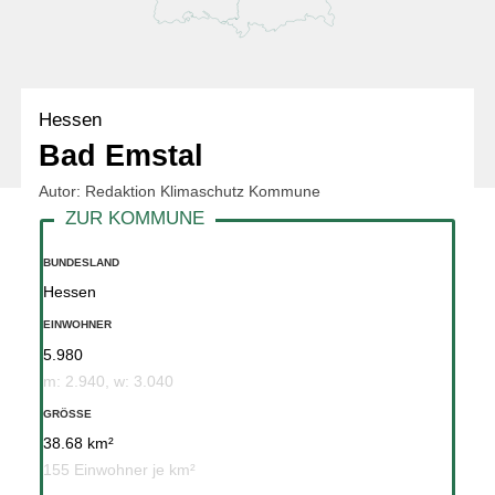
Hessen
Bad Emstal
Autor: Redaktion Klimaschutz Kommune
BUNDESLAND
Hessen
EINWOHNER
5.980
m: 2.940, w: 3.040
GRÖSSE
38.68 km²
155 Einwohner je km²