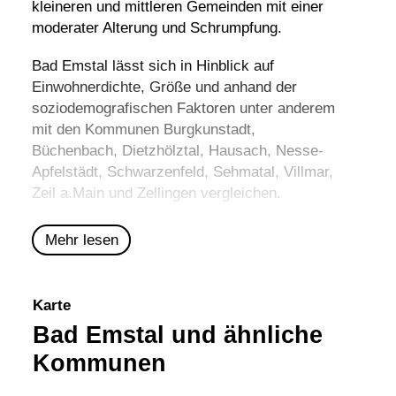
kleineren und mittleren Gemeinden mit einer
moderater Alterung und Schrumpfung.
Bad Emstal lässt sich in Hinblick auf
Einwohnerdichte, Größe und anhand der
soziodemografischen Faktoren unter anderem
mit den Kommunen
Burgkunstadt
,
Büchenbach
,
Dietzhölztal
,
Hausach
,
Nesse-
Apfelstädt
,
Schwarzenfeld
,
Sehmatal
,
Villmar
,
Zeil a.Main
und
Zellingen
vergleichen.
Mehr lesen
Karte
Bad Emstal und ähnliche
Kommunen