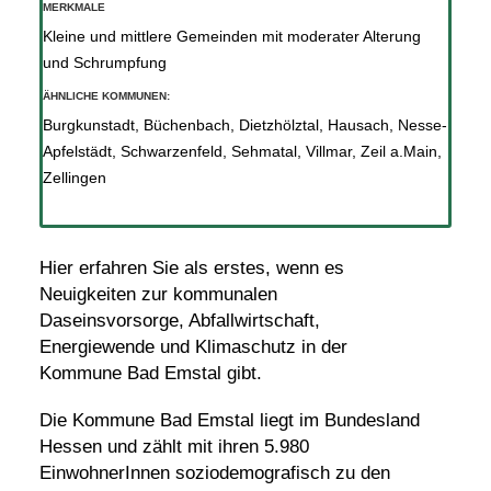
MERKMALE
Kleine und mittlere Gemeinden mit moderater Alterung
und Schrumpfung
ÄHNLICHE KOMMUNEN:
Burgkunstadt
,
Büchenbach
,
Dietzhölztal
,
Hausach
,
Nesse-
Apfelstädt
,
Schwarzenfeld
,
Sehmatal
,
Villmar
,
Zeil a.Main
,
Zellingen
Hier erfahren Sie als erstes, wenn es
Neuigkeiten zur kommunalen
Daseinsvorsorge, Abfallwirtschaft,
Energiewende und Klimaschutz in der
Kommune Bad Emstal gibt.
Die Kommune Bad Emstal liegt im Bundesland
Hessen und zählt mit ihren 5.980
EinwohnerInnen soziodemografisch zu den