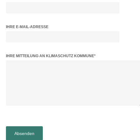
IHRE E-MAIL-ADRESSE
BITTE LASSE DIESES FELD LEER.
IHRE MITTEILUNG AN KLIMASCHUTZ KOMMUNE*