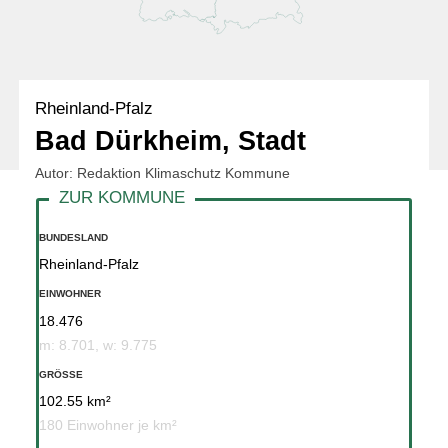
Rheinland-Pfalz
Bad Dürkheim, Stadt
Autor: Redaktion Klimaschutz Kommune
BUNDESLAND
Rheinland-Pfalz
EINWOHNER
18.476
m: 8.701, w: 9.775
GRÖSSE
102.55 km²
180 Einwohner je km²