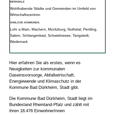
MERKMALE
Wohlhabende Städte und Gemeinden im Umfeld von
Wirtschaftszentren
ÄHNLICHE KOMMUNEN:
Lohr a.Main
,
Machern
,
Moritzburg
,
Nuthetal
,
Pentling
,
Salem
,
Schlangenbad
,
Schwielowsee
,
Tangstedt
,
Wedemark
Hier erfahren Sie als erstes, wenn es
Neuigkeiten zur kommunalen
Daseinsvorsorge, Abfallwirtschaft,
Energiewende und Klimaschutz in der
Kommune Bad Dürkheim, Stadt gibt.
Die Kommune Bad Dürkheim, Stadt liegt im
Bundesland Rheinland-Pfalz und zählt mit
ihren 18.476 EinwohnerInnen