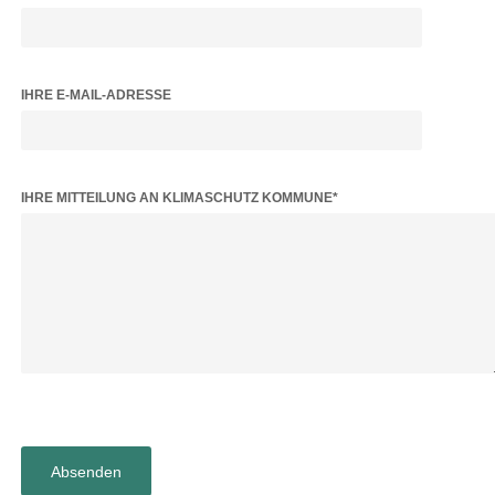
IHRE E-MAIL-ADRESSE
BITTE LASSE DIESES FELD LEER.
IHRE MITTEILUNG AN KLIMASCHUTZ KOMMUNE*