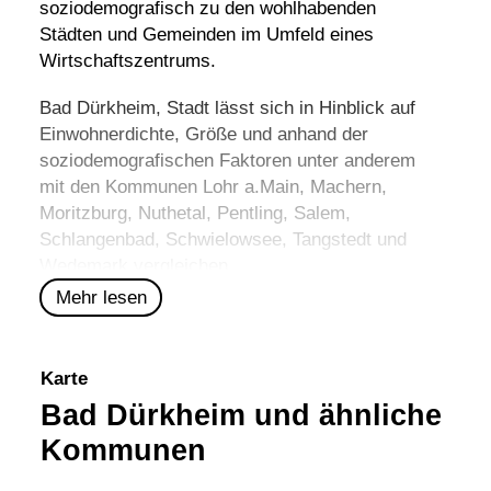
soziodemografisch zu den wohlhabenden
Städten und Gemeinden im Umfeld eines
Wirtschaftszentrums.
Bad Dürkheim, Stadt lässt sich in Hinblick auf
Einwohnerdichte, Größe und anhand der
soziodemografischen Faktoren unter anderem
mit den Kommunen
Lohr a.Main
,
Machern
,
Moritzburg
,
Nuthetal
,
Pentling
,
Salem
,
Schlangenbad
,
Schwielowsee
,
Tangstedt
und
Wedemark
vergleichen.
Mehr lesen
Karte
Bad Dürkheim und ähnliche
Kommunen